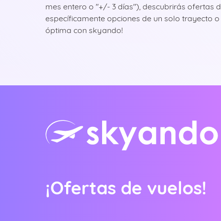
mes entero o "+/- 3 días"), descubrirás ofertas
específicamente opciones de un solo trayecto o 
óptima con skyando!
entina
tralia
ië
erlands)
¡Ofertas de vuelos!
ique
nçais)