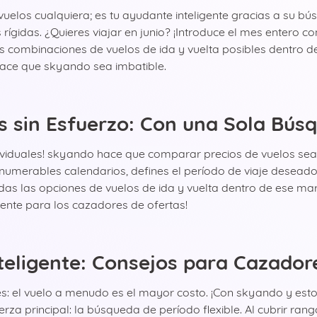
elos cualquiera; es tu ayudante inteligente gracias a su bú
s rígidas. ¿Quieres viajar en junio? ¡Introduce el mes enter
combinaciones de vuelos de ida y vuelta posibles dentro de
 hace que skyando sea imbatible.
s sin Esfuerzo: Con una Sola Bú
iduales! skyando hace que comparar precios de vuelos sea u
nnumerables calendarios, defines el período de viaje desead
as las opciones de vuelos de ida y vuelta dentro de ese ma
ente para los cazadores de ofertas!
eligente: Consejos para Cazador
: el vuelo a menudo es el mayor costo. ¡Con skyando y estos
rza principal: la búsqueda de período flexible. Al cubrir ra