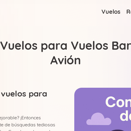
Vuelos
R
uelos para Vuelos Bara
Avión
 vuelos para
Estados Unidos
ejorable? ¡Entonces
ate de búsquedas tediosas