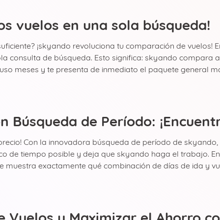
os vuelos en una sola búsqueda!
ficiente? ¡skyando revoluciona tu comparación de vuelos! En
la consulta de búsqueda. Esto significa: skyando compara a
cluso meses y te presenta de inmediato el paquete general más
 Búsqueda de Período: ¡Encuentra
l precio! Con la innovadora búsqueda de período de skyando,
rco de tiempo posible y deja que skyando haga el trabajo. 
te muestra exactamente qué combinación de días de ida y vuel
 Vuelos y Maximizar el Ahorro c