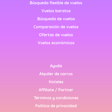
Búsqueda flexible de vuelos
Vuelos baratos
Búsqueda de vuelos
Comparación de vuelos
nglish)
Ofertas de vuelos
Vuelos económicos
h)
Ayuda
h)
Alquiler de carros
Hoteles
Affiliate / Partner
glish)
Términos y condiciones
Política de privacidad