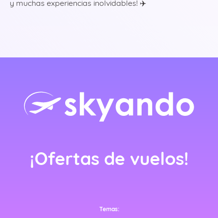
y muchas experiencias inolvidables! ✈️
rlands)
ançais)
¡Ofertas de vuelos!
nçais)
Temas: