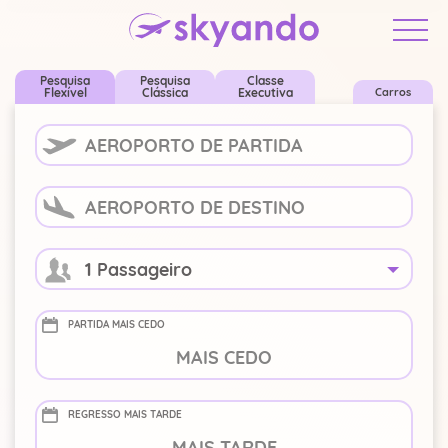
...
Alterar Pesquisa
Pesquisa
Pesquisa
Classe
Flexível
Clássica
Executiva
Carros
1 Passageiro
PARTIDA MAIS CEDO
Brasil
-
+
REGRESSO MAIS TARDE
-
+