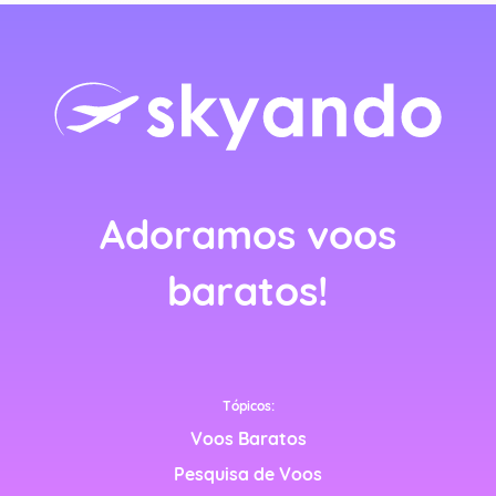
rlands)
ançais)
Adoramos voos
nçais)
baratos!
Tópicos:
Voos Baratos
Pesquisa de Voos